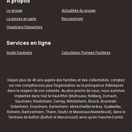
A propos
Le groupe
Actualités du groupe
La presse en parle
Recrutement
Questions fréquentes
Services en ligne
Guide Funéraire
Calculateur Pompes Funèbres
Depuis plus de 40 ans auprès des familles et des
collectivités
, comptez
sur nos compétences pour l’organisation ou la
prévoyance d’obsèques
dans le respect de vos volontés. Au plus proche de vous, nous sommes
implantés dans tout le Haut-Rhin (
Mulhouse
,
Rebberg
,
Dornach
,
Sausheim
,
Riedisheim
,
Cernay
,
Wittelsheim
,
Illzach
,
Brunstatt-
Didenheim
,
Ensisheim
,
Bartenheim
,
Morschwiller-le-Bas
,
Guebwiller
,
Rixheim
,
Bantzenheim
,
Thann
,
Soultz
et
Masevaux-Niederbruck
), dans le
Territoire de Belfort (
Belfort
et
Menoncourt
) ainsi qu’en Franche-Comté.