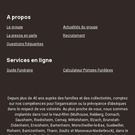
A propos
Le groupe
Actualités du groupe
La presse en parle
Recrutement
Questions fréquentes
Services en ligne
Guide Funéraire
Calculateur Pompes Funèbres
Depuis plus de 40 ans auprès des familles et des
collectivités
, comptez
sur nos compétences pour l’organisation ou la
prévoyance d’obsèques
dans le respect de vos volontés. Au plus proche de vous, nous sommes
implantés dans tout le Haut-Rhin (
Mulhouse
,
Rebberg
,
Dornach
,
Sausheim
,
Riedisheim
,
Cernay
,
Wittelsheim
,
Illzach
,
Brunstatt-
Didenheim
,
Ensisheim
,
Bartenheim
,
Morschwiller-le-Bas
,
Guebwiller
,
Rixheim
,
Bantzenheim
,
Thann
,
Soultz
et
Masevaux-Niederbruck
), dans le