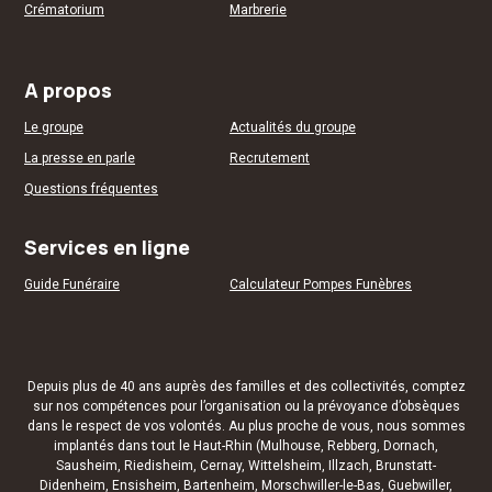
Crématorium
Marbrerie
A propos
Le groupe
Actualités du groupe
La presse en parle
Recrutement
Questions fréquentes
Services en ligne
Guide Funéraire
Calculateur Pompes Funèbres
Depuis plus de 40 ans auprès des familles et des
collectivités
, comptez
sur nos compétences pour l’organisation ou la
prévoyance d’obsèques
dans le respect de vos volontés. Au plus proche de vous, nous sommes
implantés dans tout le Haut-Rhin (
Mulhouse
,
Rebberg
,
Dornach
,
Sausheim
,
Riedisheim
,
Cernay
,
Wittelsheim
,
Illzach
,
Brunstatt-
Didenheim
,
Ensisheim
,
Bartenheim
,
Morschwiller-le-Bas
,
Guebwiller
,