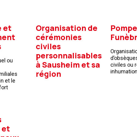
 et
Organisation de
Pompe
ment
cérémonies
Funèb
s
civiles
Organisati
personnalisables
d’obsèque
uel ou
à Sausheim et sa
civiles ou 
inhumation
région
iliales
n et le
fort
s
 et