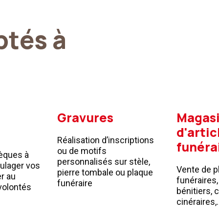
ptés à
Gravures
Magas
d'artic
Réalisation d’inscriptions
funéra
ou de motifs
èques à
personnalisés sur stèle,
oulager vos
Vente de p
pierre tombale ou plaque
er au
funéraires,
funéraire
volontés
bénitiers, 
cinéraires,