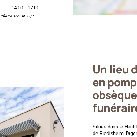
14:00 - 17:00
rée 24H/24 et 7J/7
Un lieu 
en pomp
obsèque
funérai
Située dans le Haut-R
de Riedisheim, l’ag