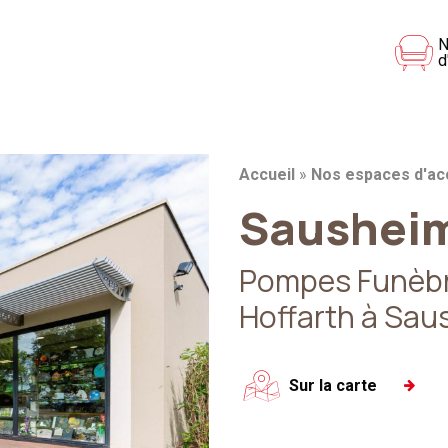
N
d
Fil d'Ariane :
Accueil
»
Nos espaces d'ac
Saushei
Pompes Funèbre
Hoffarth à Sau
Sur la carte