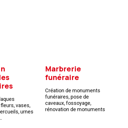
in
Marbrerie
les
funéraire
ires
Création de monuments
funéraires, pose de
laques
caveaux, fossoyage,
 fleurs, vases,
rénovation de monuments
cercueils, urnes
…