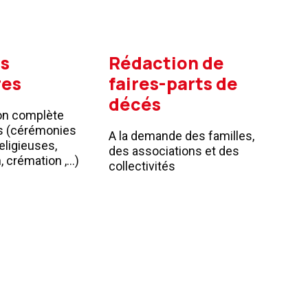
s
Rédaction de
res
faires-parts de
décés
on complète
s (cérémonies
A la demande des familles,
religieuses,
des associations et des
, crémation ,…)
collectivités