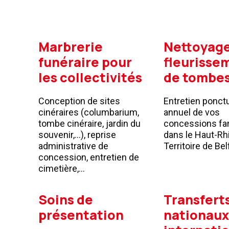
Marbrerie
Nettoyage
funéraire pour
fleurisse
les collectivités
de tombe
Conception de sites
Entretien ponct
cinéraires (columbarium,
annuel de vos
tombe cinéraire, jardin du
concessions fam
souvenir,…), reprise
dans le Haut-Rhi
administrative de
Territoire de Bel
concession, entretien de
cimetière,…
Soins de
Transfert
présentation
nationaux